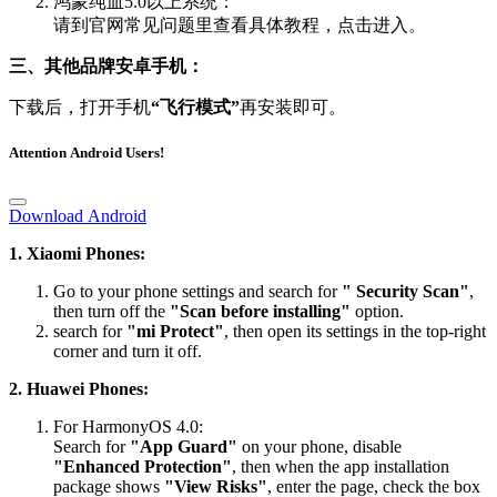
鸿蒙纯血5.0以上系统：
请到官网常见问题里查看具体教程，点击进入。
三、其他品牌安卓手机：
下载后，打开手机
“飞行模式”
再安装即可。
Attention Android Users!
Download Android
1. Xiaomi Phones:
Go to your phone settings and search for
" Security Scan"
,
then turn off the
"Scan before installing"
option.
search for
"mi Protect"
, then open its settings in the top-right
corner and turn it off.
2. Huawei Phones:
For HarmonyOS 4.0:
Search for
"App Guard"
on your phone, disable
"Enhanced Protection"
, then when the app installation
package shows
"View Risks"
, enter the page, check the box